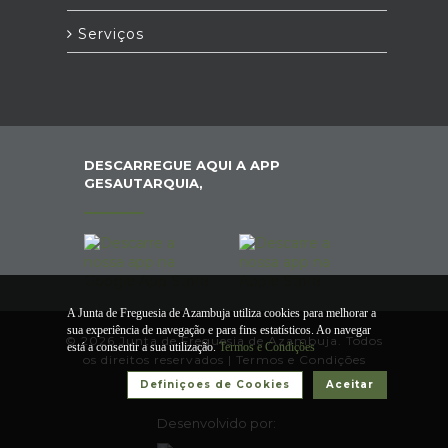
Serviços
DESCARREGUE AQUI A APP
GESAUTARQUIA,
A Junta de Freguesia de Azambuja utiliza cookies para melhorar a
sua experiência de navegação e para fins estatísticos. Ao navegar
© 2026 Junta de Freguesia de Azambuja. Todos
está a consentir a sua utilização.
Termos e Condições
os direitos reservados |
Termos e Condições
Definiçoes de Cookies
Aceitar
Desenvolvido por: