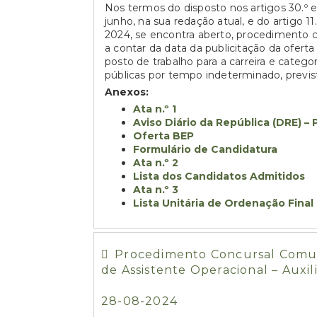
Nos termos do disposto nos artigos 30.º e
junho, na sua redação atual, e do artigo 11
2024, se encontra aberto, procedimento c
a contar da data da publicitação da ofe
posto de trabalho para a carreira e catego
públicas por tempo indeterminado, previ
Anexos:
Ata n.º 1
Aviso Diário da República (DRE) 
Oferta BEP
Formulário de Candidatura
Ata n.º 2
Lista dos Candidatos Admitidos
Ata n.º 3
Lista Unitária de Ordenação Fina
Procedimento Concursal Comum 
de Assistente Operacional – Auxil
28-08-2024