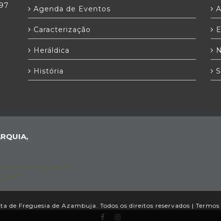
397
Agenda de Eventos
A
Caracterização
E
Heráldica
N
História
S
RQUIA,
a de Freguesia de Azambuja. Todos os direitos reservados |
Termos 