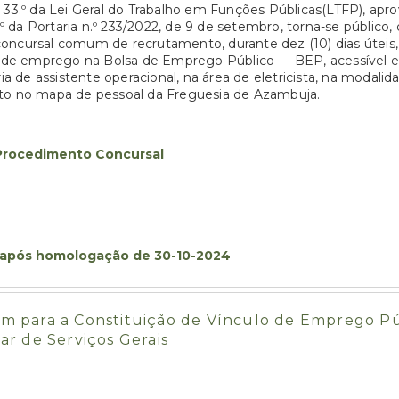
 33.º da Lei Geral do Trabalho em Funções Públicas(LTFP), apro
.º da Portaria n.º 233/2022, de 9 de setembro, torna-se público,
oncursal comum de recrutamento, durante dez (10) dias úteis,
rta de emprego na Bolsa de Emprego Público — BEP, acessíve
ria de assistente operacional, na área de eletricista, na modal
sto no mapa de pessoal da Freguesia de Azambuja.
– Procedimento Concursal
l após homologação de 30-10-2024
para a Constituição de Vínculo de Emprego Públ
iar de Serviços Gerais