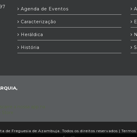
397
Agenda de Eventos
A
Caracterização
E
Heráldica
N
História
S
RQUIA,
a de Freguesia de Azambuja. Todos os direitos reservados |
Termos 